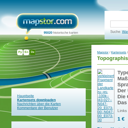
Suche:
Was
95020
historische karten
Ру
En
De
Mapstor
/
Kartensets
/
Topographis
Typ
Maß
Spr
Der 
Die 
Hauptseite
Kartensets downloaden
Das
Nachrichten über die Karten
Kommentare der Benutzer
Links
1 €