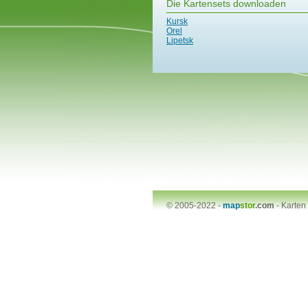
Die Kartensets downloaden
Kursk
Orel
Lipetsk
© 2005-2022 -
map
stor
.com
-
Karten