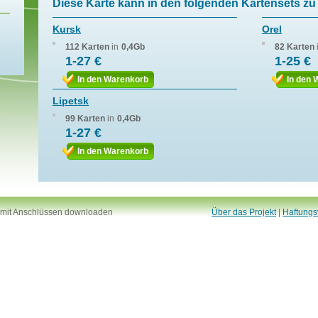
Diese Karte kann in den folgenden Kartensets zu 
Kursk
Orel
112 Karten
in
0,4Gb
82 Karten
1-27 €
1-25 €
In den Warenkorb
In den 
Lipetsk
99 Karten
in
0,4Gb
1-27 €
In den Warenkorb
 mit Anschlüssen downloaden
Über das Projekt
|
Haftungs