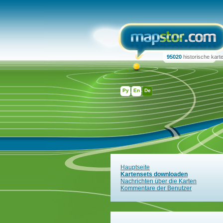
95020
historische kart
Ру
En
De
Hauptseite
Kartensets downloaden
Nachrichten über die Karten
Kommentare der Benutzer