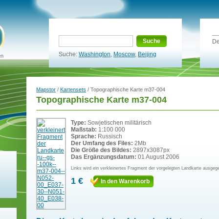
Suche
De
Suche:
Washington
,
Moscow
,
Beijing
en
Mapstor
/
Kartensets
/ Topographische Karte m37-004
Topographische Karte m37-004
Type:
Sowjetischen militärisch
Maßstab:
1:100 000
Sprache:
Russisch
Der Umfang des Files:
2Mb
Die Größe des Bildes:
2897x3087px
Das Ergänzungsdatum:
01 August 2006
Links wird ein verkleinertes Fragment der vorgelegten Landkarte ausgeg
1 €
In den Warenkorb