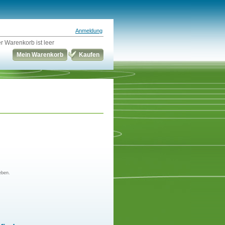
Anmeldung
r Warenkorb ist leer
Mein Warenkorb
Kaufen
eben.