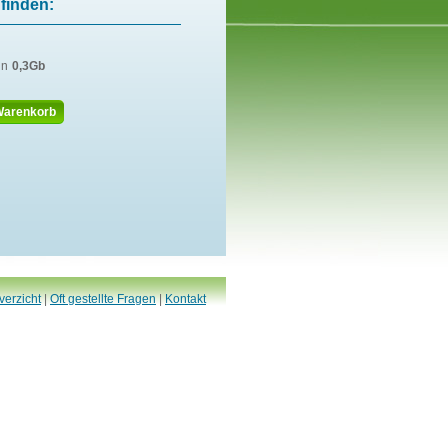
finden:
in
0,3Gb
Warenkorb
verzicht
|
Oft gestellte Fragen
|
Kontakt