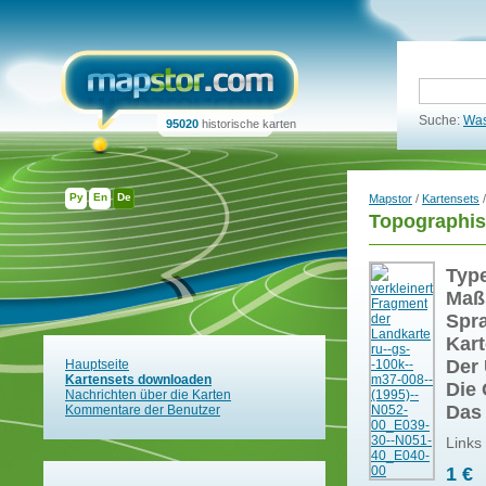
Suche:
Was
95020
historische karten
Ру
En
De
Mapstor
/
Kartensets
/
Topographis
Typ
Maß
Spr
Kart
Der 
Hauptseite
Kartensets downloaden
Die 
Nachrichten über die Karten
Das
Kommentare der Benutzer
Links
1 €