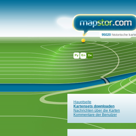
95020
historische kart
Ру
En
De
Hauptseite
Kartensets downloaden
Nachrichten über die Karten
Kommentare der Benutzer