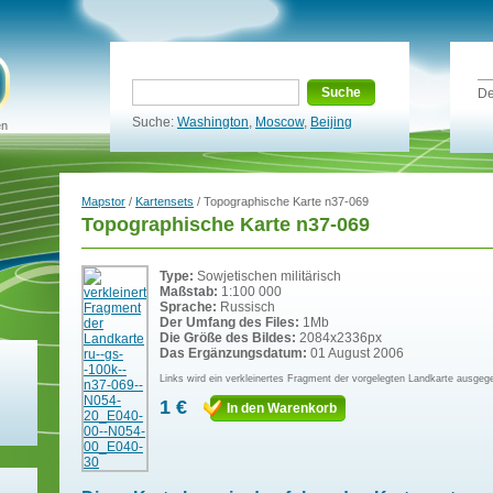
Suche
De
Suche:
Washington
,
Moscow
,
Beijing
en
Mapstor
/
Kartensets
/ Topographische Karte n37-069
Topographische Karte n37-069
Type:
Sowjetischen militärisch
Maßstab:
1:100 000
Sprache:
Russisch
Der Umfang des Files:
1Mb
Die Größe des Bildes:
2084x2336px
Das Ergänzungsdatum:
01 August 2006
Links wird ein verkleinertes Fragment der vorgelegten Landkarte ausgeg
1 €
In den Warenkorb