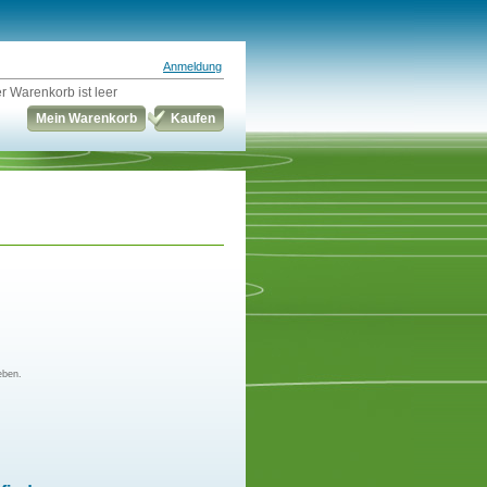
Anmeldung
r Warenkorb ist leer
Mein Warenkorb
Kaufen
eben.