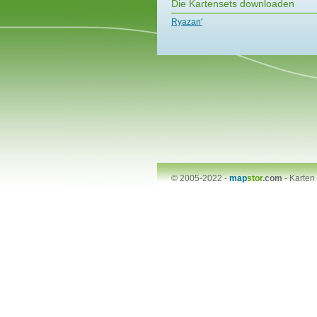
Die Kartensets downloaden
Ryazan'
© 2005-2022 -
map
stor
.com
-
Karten