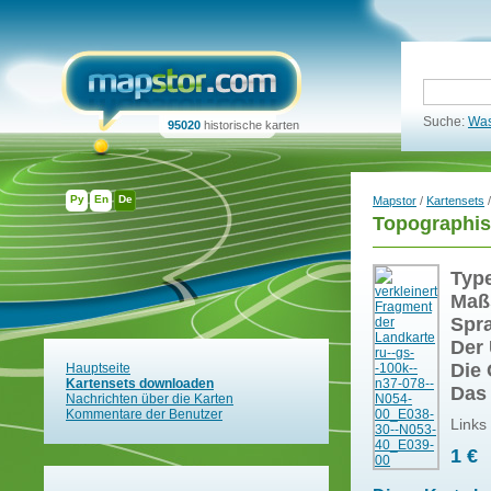
Suche:
Was
95020
historische karten
Ру
En
De
Mapstor
/
Kartensets
/
Topographis
Typ
Maß
Spr
Der 
Die 
Hauptseite
Kartensets downloaden
Das
Nachrichten über die Karten
Kommentare der Benutzer
Links
1 €