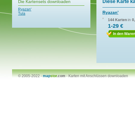
Diese Karte k
Die Kartensets downloaden
Ryazan'
Ryazan'
Tula
144 Karten
in
0
1-29 €
In den Ware
© 2005-2022 -
map
stor
.com
-
Karten mit Anschlüssen downloaden