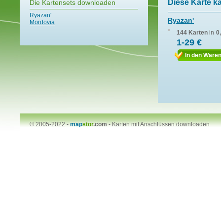
Diese Karte k
Die Kartensets downloaden
Ryazan'
Ryazan'
Mordovia
144 Karten
in
0
1-29 €
In den Ware
© 2005-2022 -
map
stor
.com
-
Karten mit Anschlüssen downloaden