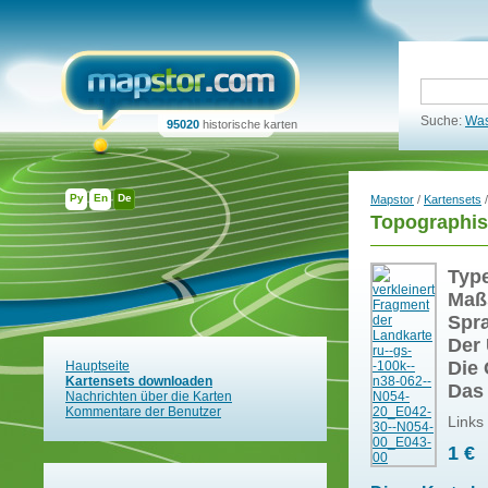
Suche:
Was
95020
historische karten
Ру
En
De
Mapstor
/
Kartensets
/
Topographis
Typ
Maß
Spr
Der 
Die 
Hauptseite
Kartensets downloaden
Das
Nachrichten über die Karten
Kommentare der Benutzer
Links
1 €