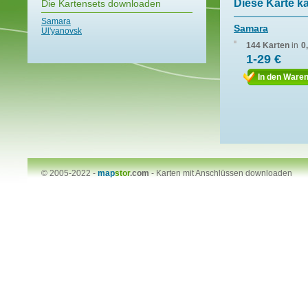
Diese Karte k
Die Kartensets downloaden
Samara
Samara
Ul'yanovsk
144 Karten
in
0
1-29 €
In den Ware
© 2005-2022 -
map
stor
.com
-
Karten mit Anschlüssen downloaden