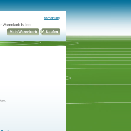
Anmeldung
r Warenkorb ist leer
Mein Warenkorb
Kaufen
eben.