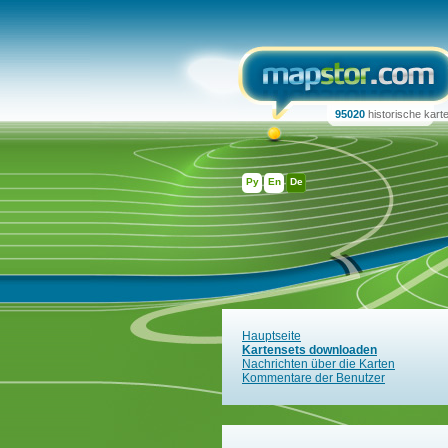
95020
historische kart
Ру
En
De
Hauptseite
Kartensets downloaden
Nachrichten über die Karten
Kommentare der Benutzer