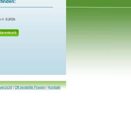
finden:
n
in
0,8Gb
Warenkorb
verzicht
|
Oft gestellte Fragen
|
Kontakt