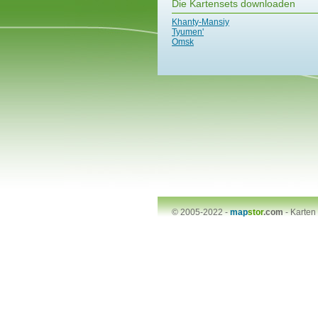
Die Kartensets downloaden
Khanty-Mansiy
Tyumen'
Omsk
© 2005-2022 -
map
stor
.com
-
Karten