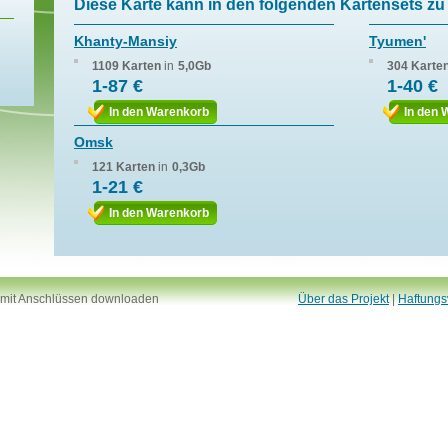
Diese Karte kann in den folgenden Kartensets zu 
Khanty-Mansiy
Tyumen'
1109 Karten
in
5,0Gb
304 Karte
1-87 €
1-40 €
In den Warenkorb
In den 
Omsk
121 Karten
in
0,3Gb
1-21 €
In den Warenkorb
 mit Anschlüssen downloaden
Über das Projekt
|
Haftungs