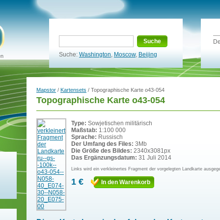
Suche
De
Suche:
Washington
,
Moscow
,
Beijing
en
Mapstor
/
Kartensets
/ Topographische Karte o43-054
Topographische Karte o43-054
Type:
Sowjetischen militärisch
Maßstab:
1:100 000
Sprache:
Russisch
Der Umfang des Files:
3Mb
Die Größe des Bildes:
2340x3081px
Das Ergänzungsdatum:
31 Juli 2014
Links wird ein verkleinertes Fragment der vorgelegten Landkarte ausgeg
1 €
In den Warenkorb