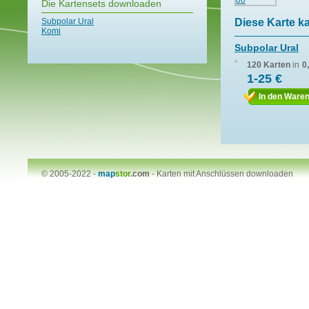
Die Kartensets downloaden
Subpolar Ural
Diese Karte k
Komi
Subpolar Ural
120 Karten
in
0
1-25 €
In den Ware
© 2005-2022 -
map
stor
.com
-
Karten mit Anschlüssen downloaden