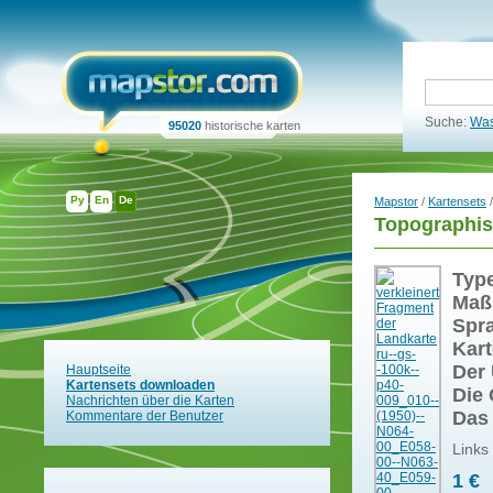
Suche:
Was
95020
historische karten
Ру
En
De
Mapstor
/
Kartensets
/
Topographis
Typ
Maß
Spr
Kart
Der 
Hauptseite
Kartensets downloaden
Die 
Nachrichten über die Karten
Das
Kommentare der Benutzer
Links
1 €