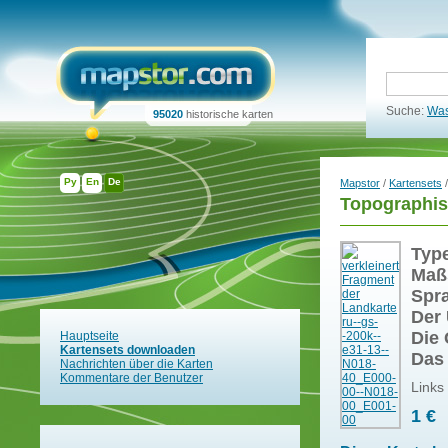
Suche:
Was
95020
historische karten
Ру
En
De
Mapstor
/
Kartensets
/
Topographis
Typ
Maß
Spr
Der 
Die 
Hauptseite
Kartensets downloaden
Das
Nachrichten über die Karten
Kommentare der Benutzer
Links
1 €