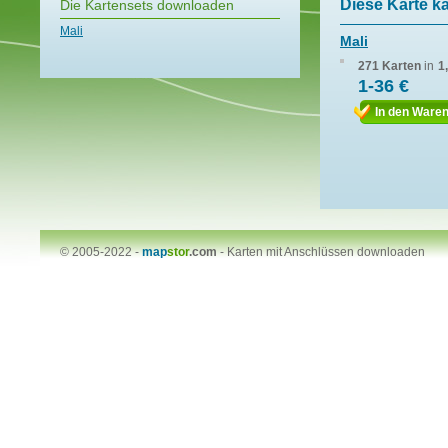
Diese Karte k
Die Kartensets downloaden
Mali
Mali
271 Karten
in
1
1-36 €
In den Ware
© 2005-2022 -
map
stor
.com
-
Karten mit Anschlüssen downloaden