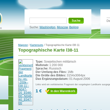
Suche
De
Suche:
Washington
,
Moscow
,
Beijing
en
Mapstor
/
Kartensets
/ Topographische Karte l38-11
Topographische Karte l38-11
Type:
Sowjetischen militärisch
Maßstab:
1:200 000
Sprache:
Russisch
Der Umfang des Files:
1Mb
Die Größe des Bildes:
3154x3064px
Das Ergänzungsdatum:
01 August 2006
Links wird ein verkleinertes Fragment der vorgelegten Landkarte ausgeg
1 €
In den Warenkorb