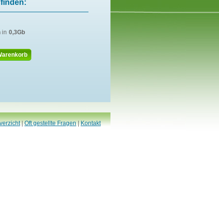
finden:
n
in
0,3Gb
Warenkorb
verzicht
|
Oft gestellte Fragen
|
Kontakt