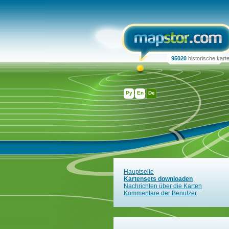
95020
historische kart
Ру
En
De
Hauptseite
Kartensets downloaden
Nachrichten über die Karten
Kommentare der Benutzer