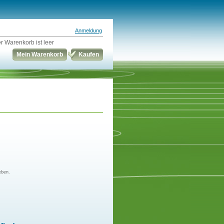
Anmeldung
r Warenkorb ist leer
Mein Warenkorb
Kaufen
eben.