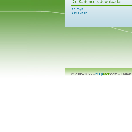
Die Kartensets downloaden
Kalmyk
Astrakhan'
© 2005-2022 -
map
stor
.com
-
Karten