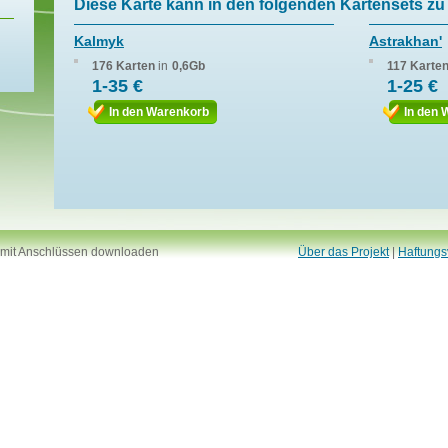
Diese Karte kann in den folgenden Kartensets zu 
Kalmyk
Astrakhan'
176 Karten
in
0,6Gb
117 Karte
1-35 €
1-25 €
In den Warenkorb
In den 
 mit Anschlüssen downloaden
Über das Projekt
|
Haftungs