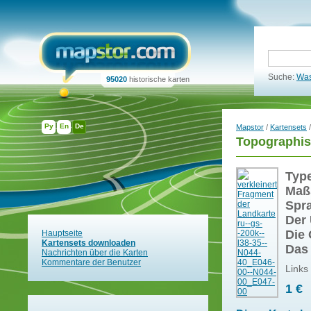
Suche:
Was
95020
historische karten
Ру
En
De
Mapstor
/
Kartensets
/
Topographis
Typ
Maß
Spr
Der 
Die 
Hauptseite
Kartensets downloaden
Das
Nachrichten über die Karten
Kommentare der Benutzer
Links
1 €