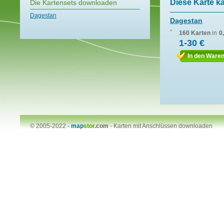
Diese Karte k
Die Kartensets downloaden
Dagestan
Dagestan
160 Karten
in
0
1-30 €
In den Ware
© 2005-2022 -
map
stor
.com
-
Karten mit Anschlüssen downloaden