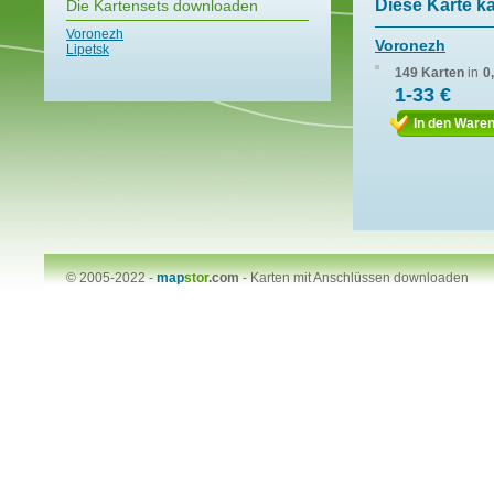
Diese Karte k
Die Kartensets downloaden
Voronezh
Voronezh
Lipetsk
149 Karten
in
0
1-33 €
In den Ware
© 2005-2022 -
map
stor
.com
-
Karten mit Anschlüssen downloaden