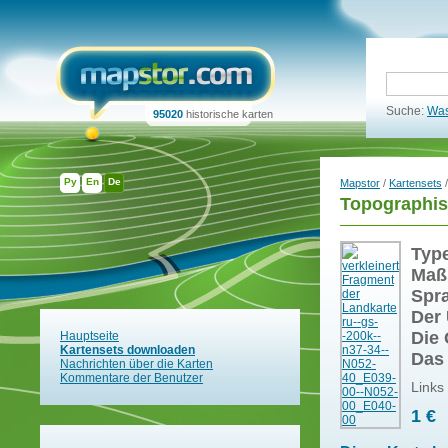
Suche:
Was
95020
historische karten
Ру
En
De
Mapstor
/
Kartensets
/
Topographis
Typ
Maß
Spr
Der 
Die 
Hauptseite
Kartensets downloaden
Das
Nachrichten über die Karten
Kommentare der Benutzer
Links
1 €