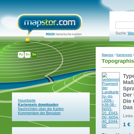
Suche:
Was
95020
historische karten
Ру
En
De
Mapstor
/
Kartensets
/
Topographis
Typ
Maß
Spr
Der 
Die 
Hauptseite
Kartensets downloaden
Das
Nachrichten über die Karten
Kommentare der Benutzer
Links
1 €