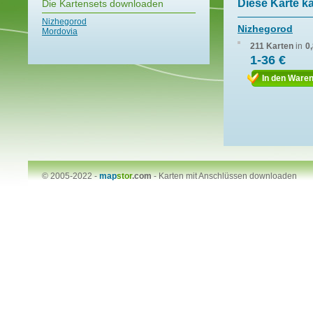
Diese Karte k
Die Kartensets downloaden
Nizhegorod
Nizhegorod
Mordovia
211 Karten
in
0
1-36 €
In den Ware
© 2005-2022 -
map
stor
.com
-
Karten mit Anschlüssen downloaden