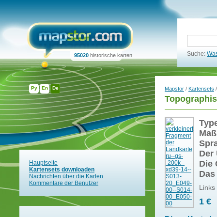
Suche:
Was
95020
historische karten
Ру
En
De
Mapstor
/
Kartensets
/
Topographis
Typ
Maß
Spr
Der 
Die 
Hauptseite
Kartensets downloaden
Das
Nachrichten über die Karten
Kommentare der Benutzer
Links
1 €