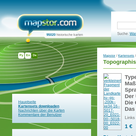
Suche:
Was
95020
historische karten
Ру
En
De
Mapstor
/
Kartensets
/
Topographis
Typ
Maß
Spr
Der 
Die 
Hauptseite
Kartensets downloaden
Das
Nachrichten über die Karten
Kommentare der Benutzer
Links
1 €