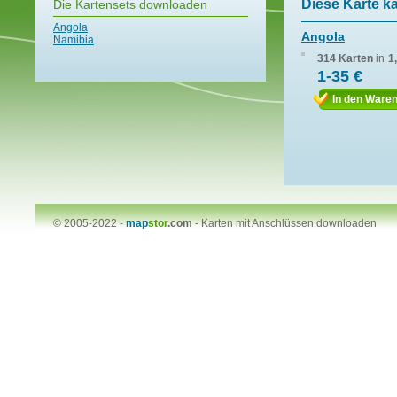
Diese Karte k
Die Kartensets downloaden
Angola
Angola
Namibia
314 Karten
in
1
1-35 €
In den Ware
© 2005-2022 -
map
stor
.com
-
Karten mit Anschlüssen downloaden