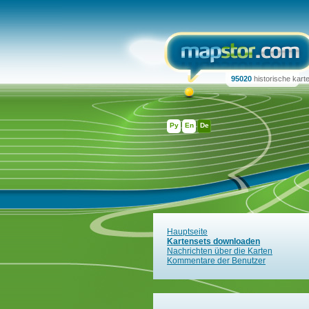
95020
historische kart
Ру
En
De
Hauptseite
Kartensets downloaden
Nachrichten über die Karten
Kommentare der Benutzer