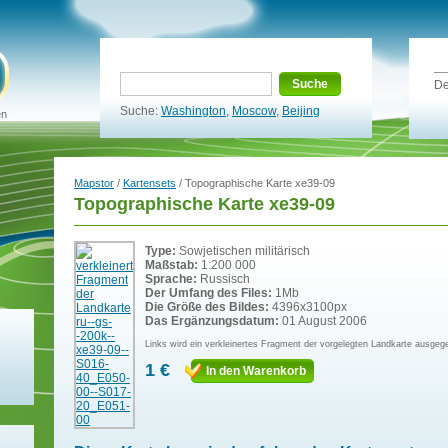
Suche
De
Suche:
Washington
,
Moscow
,
Beijing
en
Mapstor
/
Kartensets
/ Topographische Karte xe39-09
Topographische Karte xe39-09
Type:
Sowjetischen militärisch
Maßstab:
1:200 000
Sprache:
Russisch
Der Umfang des Files:
1Mb
Die Größe des Bildes:
4396x3100px
Das Ergänzungsdatum:
01 August 2006
Links wird ein verkleinertes Fragment der vorgelegten Landkarte ausgeg
1 €
In den Warenkorb