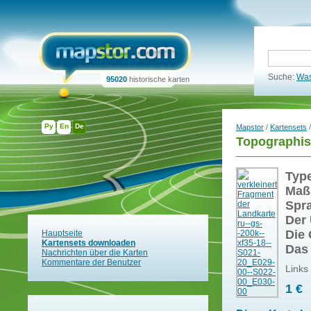
Suche:
Was
95020
historische karten
Ру
En
De
Mapstor
/
Kartensets
/
Topographis
Typ
Maß
Spr
Der 
Die 
Hauptseite
Kartensets downloaden
Das
Nachrichten über die Karten
Kommentare der Benutzer
Links
1 €