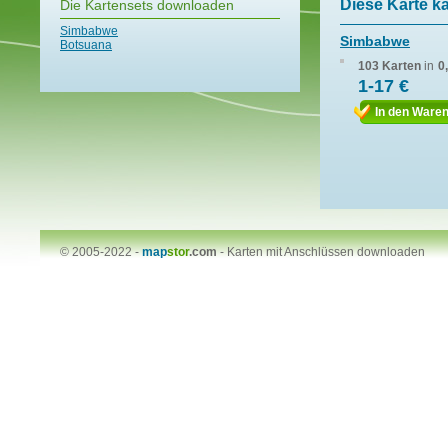
Diese Karte k
Die Kartensets downloaden
Simbabwe
Simbabwe
Botsuana
103 Karten
in
0
1-17 €
In den Ware
© 2005-2022 -
map
stor
.com
-
Karten mit Anschlüssen downloaden