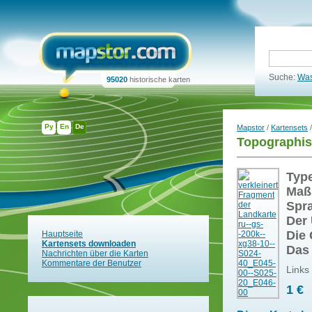
Suche:
Was
95020
historische karten
Ру
En
De
Mapstor
/
Kartensets
/
Topographis
Typ
Maß
Spr
Der 
Die 
Hauptseite
Kartensets downloaden
Das
Nachrichten über die Karten
Kommentare der Benutzer
Links
1 €