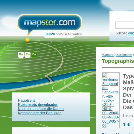
Suche:
Was
95020
historische karten
Ру
En
De
Mapstor
/
Kartensets
/
Topographis
Typ
Maß
Spr
Der 
Die 
Hauptseite
Kartensets downloaden
Das
Nachrichten über die Karten
Kommentare der Benutzer
Links
1 €