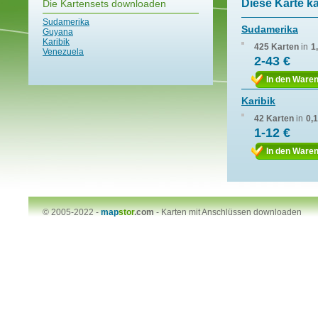
Diese Karte k
Die Kartensets downloaden
Sudamerika
Sudamerika
Guyana
Karibik
425 Karten
in
1
Venezuela
2-43 €
In den Ware
Karibik
42 Karten
in
0,
1-12 €
In den Ware
© 2005-2022 -
map
stor
.com
-
Karten mit Anschlüssen downloaden