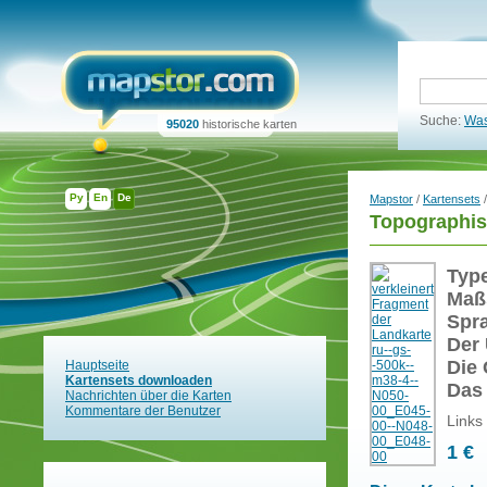
Suche:
Was
95020
historische karten
Ру
En
De
Mapstor
/
Kartensets
/
Topographis
Typ
Maß
Spr
Der 
Die 
Hauptseite
Kartensets downloaden
Das
Nachrichten über die Karten
Kommentare der Benutzer
Links
1 €