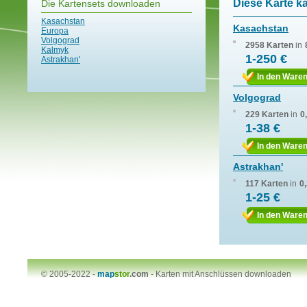
Diese Karte k
Die Kartensets downloaden
Kasachstan
Kasachstan
Europa
Volgograd
2958 Karten
in
Kalmyk
1-250 €
Astrakhan'
In den Ware
Volgograd
229 Karten
in
0
1-38 €
In den Ware
Astrakhan'
117 Karten
in
0
1-25 €
In den Ware
© 2005-2022 -
map
stor
.com
-
Karten mit Anschlüssen downloaden