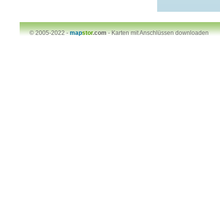
© 2005-2022 -
map
stor
.com
-
Karten mit Anschlüssen downloaden