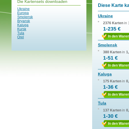
Die Kartensets downloaden
Diese Karte k
Ukraine
Europa
Ukraine
Smolensk
Bryansk
2376 Karten
in
Kaluga
1-235 €
Kursk
Tula
In den Ware
Orel
Smolensk
380 Karten
in
1
1-51 €
In den Ware
Kaluga
175 Karten
in
0
1-36 €
In den Ware
Tula
137 Karten
in
0
1-30 €
In den Ware