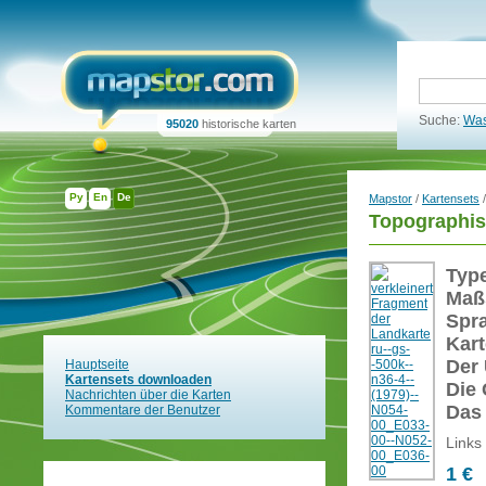
Suche:
Was
95020
historische karten
Ру
En
De
Mapstor
/
Kartensets
/
Topographis
Typ
Maß
Spr
Kart
Der 
Hauptseite
Kartensets downloaden
Die 
Nachrichten über die Karten
Das
Kommentare der Benutzer
Links
1 €