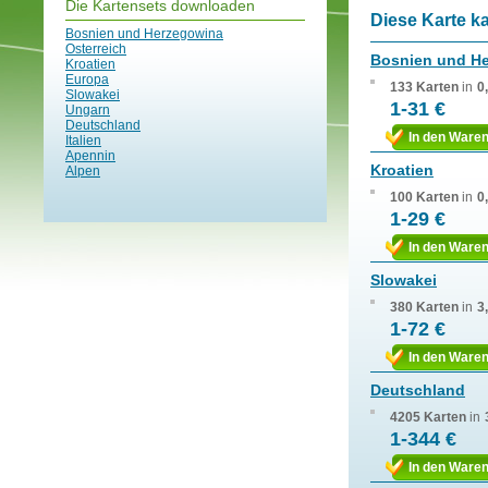
Die Kartensets downloaden
Diese Karte k
Bosnien und Herzegowina
Osterreich
Bosnien und H
Kroatien
Europa
133 Karten
in
0
Slowakei
1-31 €
Ungarn
Deutschland
In den Ware
Italien
Apennin
Kroatien
Alpen
100 Karten
in
0
1-29 €
In den Ware
Slowakei
380 Karten
in
3
1-72 €
In den Ware
Deutschland
4205 Karten
in
1-344 €
In den Ware