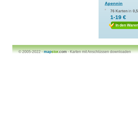
Apennin
76 Karten
in
0,
1-19 €
In den Ware
© 2005-2022 -
map
stor
.com
-
Karten mit Anschlüssen downloaden