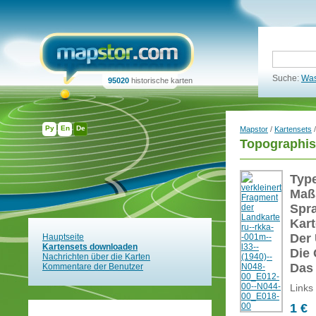
Suche:
Was
95020
historische karten
Ру
En
De
Mapstor
/
Kartensets
/
Topographis
Typ
Maß
Spr
Kart
Der 
Hauptseite
Kartensets downloaden
Die 
Nachrichten über die Karten
Das
Kommentare der Benutzer
Links
1 €