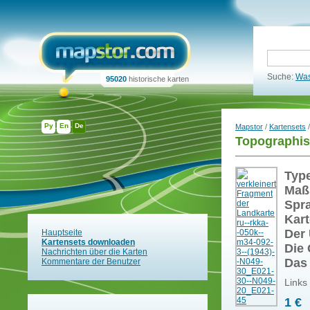
Suche:
Was
95020
historische karten
Ру
En
De
Mapstor
/
Kartensets
/
Topographis
Typ
Maß
Spr
Kart
Der 
Hauptseite
Kartensets downloaden
Die 
Nachrichten über die Karten
Das
Kommentare der Benutzer
Links
1 €