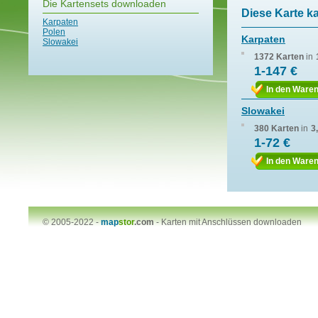
Die Kartensets downloaden
Diese Karte k
Karpaten
Polen
Karpaten
Slowakei
1372 Karten
in
1-147 €
In den Ware
Slowakei
380 Karten
in
3
1-72 €
In den Ware
© 2005-2022 -
map
stor
.com
-
Karten mit Anschlüssen downloaden