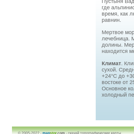
Пустыня Вад
где альпини
время, как 
равнин.
Мертвое мор
лечебница. 
долины. Мер
находится м
Климат
. Кл
сухой. Сред
+24°C до +3
востоке от 2
Основное ко
холодный пе
© 2005-2022 -
map
stor
.com
-
скачай топографические карты