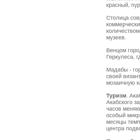
красный, пу
Столица сов
коммерчески
количеством
музеев.
Венцом горо
Геркулеса, 
Мадабы - гор
своей визан
мозаичную к
Туризм
. Ак
Акабского з
часов меняю
особый микро
месяцы темп
центра подв