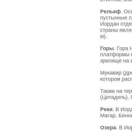
Рельеф
. О
пустынные п
Иордан отде
страны являе
м).
Горы
. Гора
платформы п
зрелище на 
Мукавир (др
котором рас
Также на те
(Цитадель),
Реки
. В Иор
Магар, Бенн
Озера
. В И