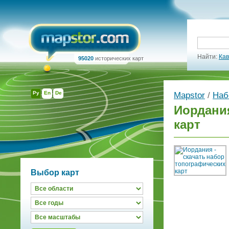
Найти:
Кав
95020
исторических карт
Ру
En
De
Mapstor
/
Наб
Иордания
карт
Выбор карт