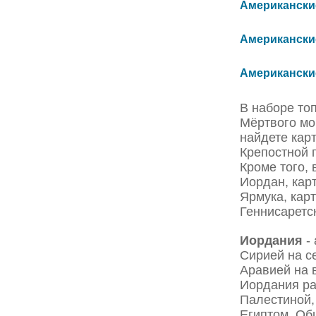
Американские 
Американские
Американские
В наборе то
Мёртвого мо
найдете кар
Крепостной 
Кроме того,
Иордан, кар
Ярмука, кар
Геннисаретс
Иордания
- 
Сирией на с
Аравией на в
Иордания ра
Палестиной,
Египтом. Об