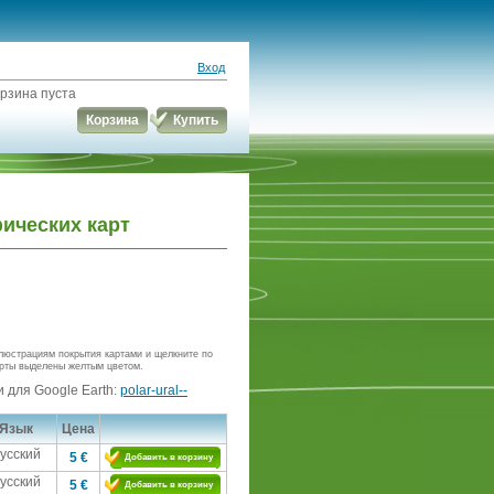
Вход
рзина пуста
Корзина
Купить
ических карт
люстрациям покрытия картами и щелкните по
рты выделены желтым цветом.
 для Google Earth:
polar-ural--
Язык
Цена
усский
5 €
Добавить в корзину
усский
5 €
Добавить в корзину