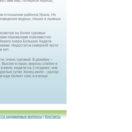
 кустами ивы, полярной березы,
ком отношении районов Урала. Но
 проведения водных, пеших и лыжных
несмотря на более суровые
огими перевалами повсеместно
а берегу озера Большое Хадата-
омами. Недостаток северной части
и нет.
ти, очень суровый. В декабре –
 Высоко в горах, морозы слабее и
 в июле, недели на 2 позднее, чем
руглые сутки. Конец июля – разгар
 еще белеет снег, а в конце
сто задаваемые вопросы
|
Контакты