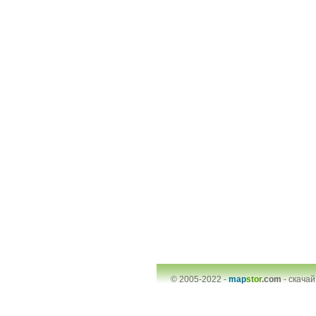
© 2005-2022 -
map
stor
.com
-
скачай