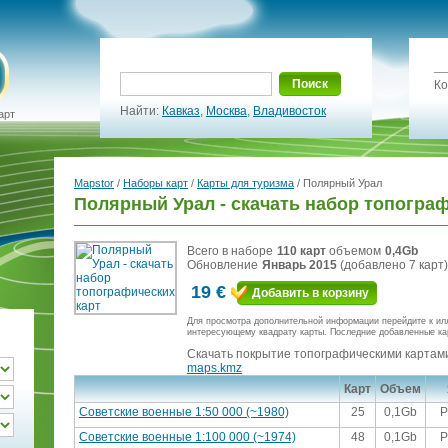
Поиск
Ко
Найти:
Кавказ
,
Москва
,
Владивосток
арт
Mapstor
/
Наборы карт
/
Карты для туризма
/ Полярный Урал
Полярный Урал - скачать набор топограф
Всего в наборе
110 карт
объемом
0,4Gb
Обновление
Январь 2015
(добавлено 7 карт)
19 €
Добавить в корзину
Для просмотра дополнительной информации перейдите к ил
интересующему квадрату карты. Последние добавленные ка
Скачать покрытие топографическими картами
maps.kmz
Карт
Объем
Советские военные 1:50 000 (~1980)
25
0,1Gb
Р
Советские военные 1:100 000 (~1974)
48
0,1Gb
Р