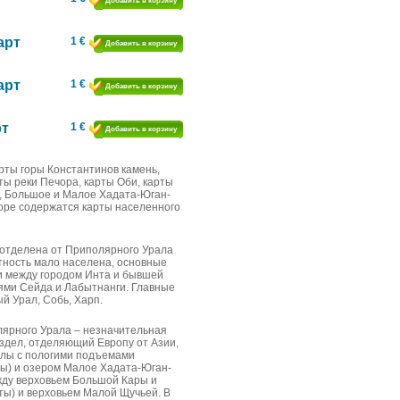
Добавить в корзину
арт
1 €
Добавить в корзину
арт
1 €
Добавить в корзину
рт
1 €
Добавить в корзину
рты горы Константинов камень,
ты реки Печора, карты Оби, карты
е, Большое и Малое Хадата-Юган-
аборе содержатся карты населенного
я отделена от Приполярного Урала
тность мало населена, основные
и между городом Инта и бывшей
иями Сейда и Лабытнанги. Главные
й Урал, Собь, Харп.
лярного Урала – незначительная
здел, отделяющий Европу от Азии,
алы с пологими подъемами
сы) и озером Малое Хадата-Юган-
жду верховьем Большой Кары и
ты) и верховьем Малой Щучьей. В