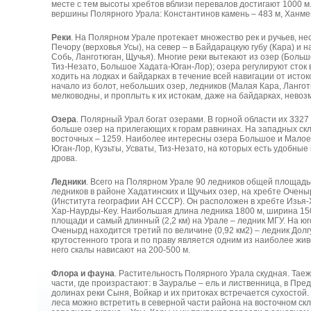
месте с тем высоты хребтов вблизи перевалов достигают 1000 
вершины Полярного Урала: Константинов камень – 483 м, Ханмей
Реки
. На Полярном Урале протекает множество рек и ручьев, нес
Печору (верховья Усы), на север – в Байдарацкую губу (Кара) и на
Собь, Ланготюган, Щучья). Многие реки вытекают из озер (Больш
Тиз-Незато, Большое Хадата-Юган-Лор); озера регулируют сток в
ходить на лодках и байдарках в течение всей навигации от истоко
начало из болот, небольших озер, ледников (Малая Кара, Лангот
мелководны, и проплыть к их истокам, даже на байдарках, невоз
Озера
. Полярный Урал богат озерами. В горной области их 332
больше озер на прилегающих к горам равнинах. На западных скл
восточных – 1259. Наиболее интересны озера Большое и Малое
Юган-Лор, Кузьты, Усваты, Тиз-Незато, на которых есть удобные
дрова.
Ледники
. Всего на Полярном Урале 90 ледников общей площадь
ледников в районе Хадатинских и Щучьих озер, на хребте Очен
(Института географии АН СССР). Он расположен в хребте Изья
Хар-Наурды-Кеу. Наибольшая длина ледника 1800 м, ширина 150
площади и самый длинный (2,2 км) на Урале – ледник МГУ. На ю
Оченырд находится третий по величине (0,92 км2) – ледник Дол
крутостенного трога и по праву является одним из наиболее жи
него скалы нависают на 200-500 м.
Флора и фауна
. Растительность Полярного Урала скудная. Та
части, где произрастают: в Зауралье – ель и лиственница, в Пре
долинах реки Сыня, Войкар и их притоках встречается сухостой
леса можно встретить в северной части района на восточном скл