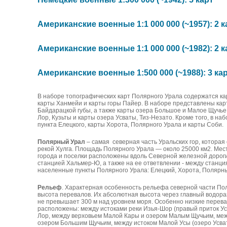
Американские военные 1:1 000 000 (~1957): 2 к
Американские военные 1:1 000 000 (~1982): 2 к
Американские военные 1:500 000 (~1988): 3 ка
В наборе топографических карт Полярного Урала содержатся ка
карты Ханмейи и карты горы Пайер. В наборе представлены кар
Байдарацкой губы, а также карты озера Большое и Малое Щучь
Лор, Кузьты и карты озера Усваты, Тиз-Незато. Кроме того, в н
пункта Елецкого, карты Хорота, Полярного Урала и карты Соби.
Полярный Урал
– самая северная часть Уральских гор, котора
рекой Хулга. Площадь Полярного Урала — около 25000 км2. Мес
города и поселки расположены вдоль Северной железной дорог
станцией Хальмер-Ю, а также на ее ответвлении - между станц
населенные пункты Полярного Урала: Елецкий, Хорота, Полярны
Рельеф
. Характерная особенность рельефа северной части По
высота перевалов. Их абсолютная высота через главный водора
не превышает 300 м над уровнем моря. Особенно низкие перев
расположены: между истоками реки Изья-Шор (правый приток У
Лор, между верховьем Малой Кары и озером Малым Щучьим, ме
озером Большим Щучьим, между истоком Малой Усы (озеро Усва