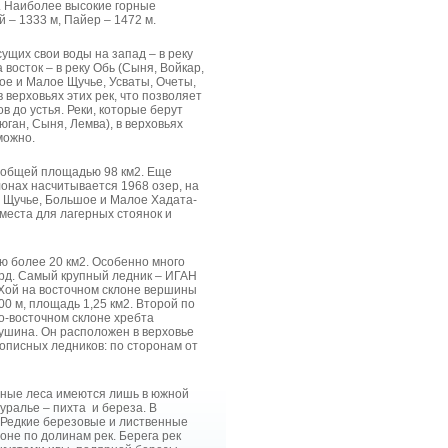
м. Наиболее высокие горные
 – 1333 м, Пайер – 1472 м.
ущих свои воды на запад – в реку
 восток – в реку Обь (Сыня, Войкар,
ое и Малое Щучье, Усваты, Очеты,
 верховьях этих рек, что позволяет
в до устья. Реки, которые берут
юган, Сыня, Лемва), в верховьях
можно.
7 общей площадью 98 км2. Еще
онах насчитывается 1968 озер, на
 Щучье, Большое и Малое Хадата-
 места для лагерных стоянок и
ю более 20 км2. Особенно много
ырд. Самый крупный ледник – ИГАН
-Хой на восточном склоне вершины
0 м, площадь 1,25 км2. Второй по
го-восточном склоне хребта
гушина. Он расположен в верховье
вописных ледников: по сторонам от
ежные леса имеются лишь в южной
дуралье – пихта и береза. В
. Редкие березовые и лиственные
оне по долинам рек. Берега рек