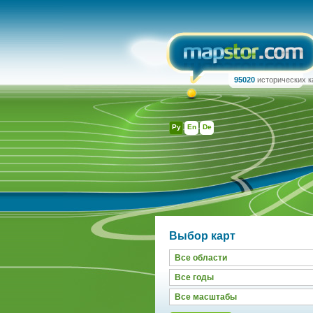
95020
исторических к
Ру
En
De
Выбор карт