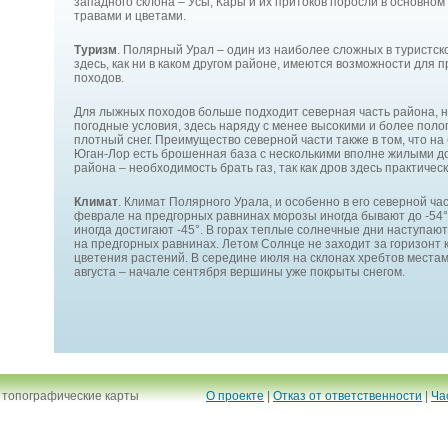
западного склона – Усы, Кары и их притоков поросли в основном
травами и цветами.
Туризм
. Полярный Урал – один из наиболее сложных в туристс
здесь, как ни в каком другом районе, имеются возможности для
походов.
Для лыжных походов больше подходит северная часть района, 
погодные условия, здесь наряду с менее высокими и более пол
плотный снег. Преимущество северной части также в том, что н
Юган-Лор есть брошенная база с несколькими вполне жилыми д
района – необходимость брать газ, так как дров здесь практическ
Климат
. Климат Полярного Урала, и особенно в его северной час
феврале на предгорных равнинах морозы иногда бывают до -54°.
иногда достигают -45°. В горах теплые солнечные дни наступают
на предгорных равнинах. Летом Солнце не заходит за горизонт к
цветения растений. В середине июля на склонах хребтов местами
августа – начале сентября вершины уже покрыты снегом.
 топографические карты
О проекте
|
Отказ от ответственности
|
Ча