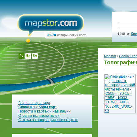
Найти:
Кав
95020
исторических карт
Ру
En
De
Mapstor
/
Наборы ка
Топографиче
Главная страница
Скачать наборы карт
Новости о картах и навигации
Отзывы пользователей
Статьи о топографических картах