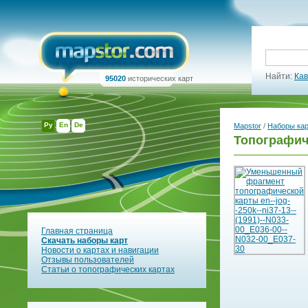
Найти:
Кав
95020
исторических карт
Ру
En
De
Mapstor
/
Наборы ка
Топографиче
Главная страница
Скачать наборы карт
Новости о картах и навигации
Отзывы пользователей
Статьи о топографических картах