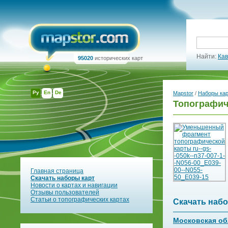
Найти:
Кав
95020
исторических карт
Ру
En
De
Mapstor
/
Наборы ка
Топографиче
Главная страница
Скачать наборы карт
Новости о картах и навигации
Отзывы пользователей
Статьи о топографических картах
Скачать набо
Московская об