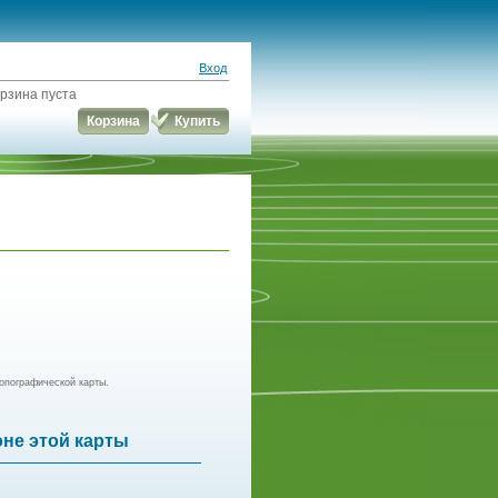
Вход
рзина пуста
Корзина
Купить
опографической карты.
оне этой карты