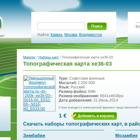
Поиск
Ко
Найти:
Кавказ
,
Москва
,
Владивосток
арт
Mapstor
/
Наборы карт
/ Топографическая карта xe36-03
Топографическая карта xe36-03
Type:
Советские военные
Масштаб:
1:200 000
Язык:
Русский
Размер файла:
6Mb
Размер изображения:
6641x4638px
Дата добавления:
31 Июль 2014
Слева выводится уменьшенный фрагмент представленной т
1 €
Добавить в корзину
Скачать наборы топографических карт, в рай
Зимбабве
Мозамбик