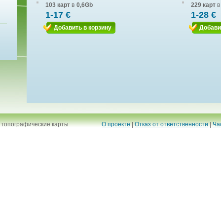
103 карт
в
0,6Gb
229 карт
в
1-17 €
1-28 €
Добавить в корзину
Добави
 топографические карты
О проекте
|
Отказ от ответственности
|
Ча