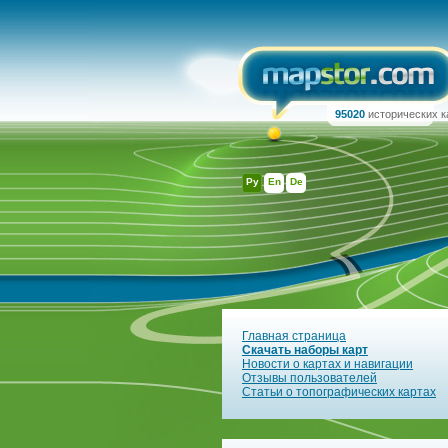
95020
исторических к
Ру
En
De
Главная страница
Скачать наборы карт
Новости о картах и навигации
Отзывы пользователей
Статьи о топографических картах