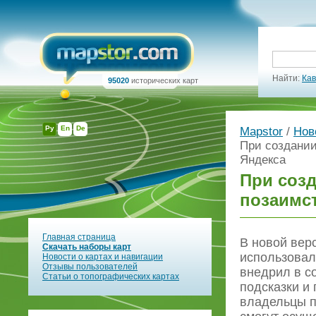
Найти:
Кав
95020
исторических карт
Ру
En
De
Mapstor
/
Нов
При создании
Яндекса
При созд
позаимс
Главная страница
В новой вер
Скачать наборы карт
использовал
Новости о картах и навигации
Отзывы пользователей
внедрил в с
Статьи о топографических картах
подсказки и
владельцы п