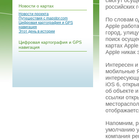
смогут осущ
Новости о картах
российских г
Новости проекта
Путешествия с mapstor.com
По словам о
Цифровая картография и GPS
Apple работ
навигация
Этот день в истории
город, улиц
поиск осуще
Цифровая картография и GPS
картах Apple
навигация
Apple никак
Интересен и
мобильные Я
интересующи
iOS 6, откр
об объекте 
ссылки откр
местораспол
отображаетс
Напомним, р
умолчанию 
компания ре