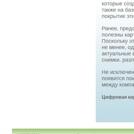
которые соз
также на баз
покрытие эти
Ранее, пред
полезны кар
Поскольку э
не менее, од
актуальные 
снимки, раз
Не исключен
появится пои
между компа
Цифровая ка