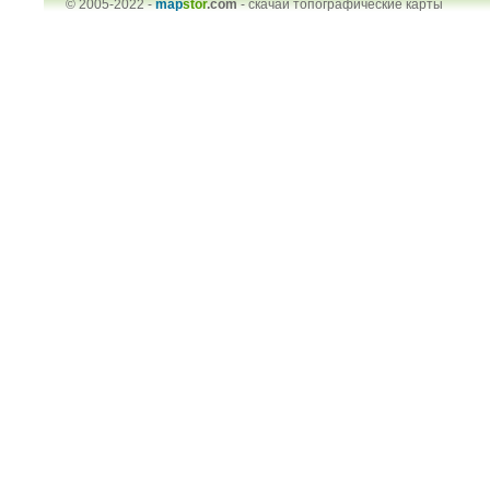
© 2005-2022 -
map
stor
.com
-
скачай топографические карты