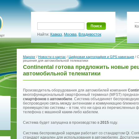
Поиск
Ко
Найти:
Кавказ
,
Москва
,
Владивосток
арт
Mapstor
/
Новости о картах
/
Цифровая картография и GPS навигация
/ C
решения для автомобильной телематики
Continental готова предложить новые р
автомобильной телематики
Производитель оборудования для автомобилей компания
Contin
многофункциональный смартфонный терминал (MFST) предназн
смартфонов
в
автомобиле
. Система объединяет беспроводную
беспроводную связь между антеннами и коммуникацию ближнего
преимущество системы – в том, что ни одна из перечисленных 
телефона с машиной каким-либо кабелем.
Система будет запущена в производство в
2015
году.
Система беспроводной зарядки работает со стандартом Qi. Conti
стандарт идеален для использования в автомобилях. Достаточно 