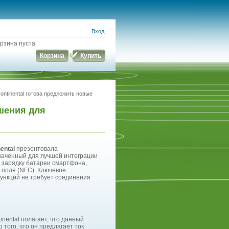
Вход
рзина пуста
Корзина
Купить
ontinental готова предложить новые
ешения для
ental
презентовала
аченный для лучшей интеграции
 зарядку батареи смартфона,
 поля (NFC). Ключевое
функций не требует соединения
nental полагает, что данный
того, что он предлагает ток