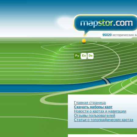
95020
исторических к
Ру
En
De
Главная страница
Скачать наборы карт
Новости о картах и навигации
Отзывы пользователей
Статьи о топографических картах