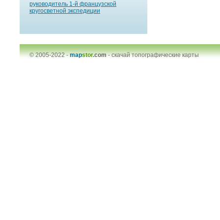
руководитель 1-й французской
кругосветной экспедиции
© 2005-2022 -
map
stor
.com
-
скачай топографические карты