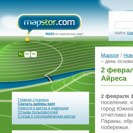
Найти:
Кав
95020
исторических карт
Ру
En
De
Mapstor
/
Нов
– день основ
2 феврал
Айреса
2 февраля 1
Главная страница
поселение, 
Скачать наборы карт
город Южной
Новости о картах и навигации
Отзывы пользователей
отчетливо ви
Статьи о топографических картах
Параны, обр
побережья.