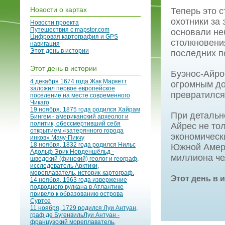
Новости о картах
Теперь это с
охотники за
Новости проекта
Путешествия с mapstor.com
основали не
Цифровая картография и GPS
столкновени
навигация
Этот день в истории
последних п
Этот день в истории
Буэнос-Айро
4 декабря 1674 года Жак Маркетт
огромным до
заложил первое европейское
превратился
поселение на месте современного
Чикаго
19 ноября, 1875 года родился Хайрам
При детальн
Бингем - американский археолог и
политик, обессмертивший себя
Айрес не то
открытием «затерянного города
экономическ
инков» Мачу-Пикчу
18 ноября, 1832 года родился Нильс
Южной Амери
Адольф Эрик Норденшёльд -
миллиона че
шведский (финский) геолог и географ,
исследователь Арктики,
мореплаватель, историк-картограф.
Этот день в 
14 ноября, 1963 года извержение
подводного вулкана в Атлантике
привело к образованию острова
Суртсе
11 ноября, 1729 родился Луи Антуан,
граф де БугенвильЛуи Антуан -
французский мореплаватель,