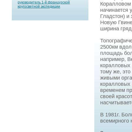
руководитель 1-й французской
Коралловом 
кругосветной экспедиции
начинается 
Гладстон) и
Новую Гвине
ширина гряд
Топографиче
2500км вдол
площадь бол
например, В
коралловых 
тому же, эт
живыми орга
коралловых 
временем пр
своей красот
насчитывает
В 1981г. Бо
всемирного 