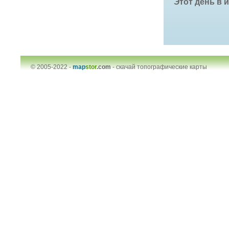
Этот день в 
© 2005-2022 -
map
stor
.com
-
скачай топографические карты