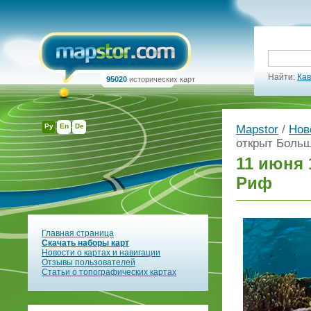
Найти:
Кав
95020
исторических карт
Ру
En
De
Mapstor
/
Нов
открыт Боль
11 июня
Риф
Главная страница
Скачать наборы карт
Новости о картах и навигации
Отзывы пользователей
Статьи о топографических картах