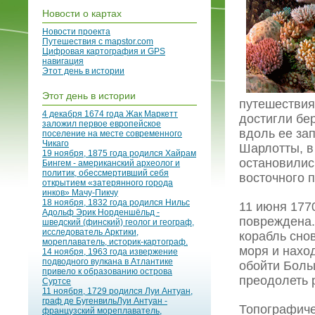
Новости о картах
Новости проекта
Путешествия с mapstor.com
Цифровая картография и GPS
навигация
Этот день в истории
Этот день в истории
путешествия
4 декабря 1674 года Жак Маркетт
достигли бе
заложил первое европейское
вдоль ее за
поселение на месте современного
Чикаго
Шарлотты, в
19 ноября, 1875 года родился Хайрам
остановилис
Бингем - американский археолог и
политик, обессмертивший себя
восточного 
открытием «затерянного города
инков» Мачу-Пикчу
18 ноября, 1832 года родился Нильс
11 июня 1770
Адольф Эрик Норденшёльд -
повреждена.
шведский (финский) геолог и географ,
исследователь Арктики,
корабль снов
мореплаватель, историк-картограф.
моря и нахо
14 ноября, 1963 года извержение
подводного вулкана в Атлантике
обойти Боль
привело к образованию острова
преодолеть 
Суртсе
11 ноября, 1729 родился Луи Антуан,
граф де БугенвильЛуи Антуан -
Топографиче
французский мореплаватель,