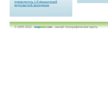
руководитель 1-й французской
кругосветной экспедиции
© 2005-2022 -
map
stor
.com
-
скачай топографические карты