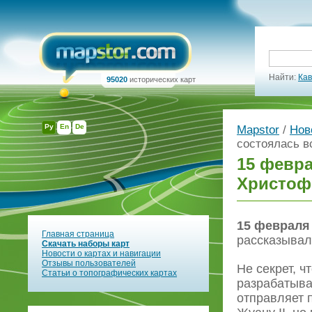
Найти:
Кав
95020
исторических карт
Ру
En
De
Mapstor
/
Нов
состоялась в
15 февра
Христоф
15 февраля 
Главная страница
рассказывал
Скачать наборы карт
Новости о картах и навигации
Отзывы пользователей
Не секрет, ч
Статьи о топографических картах
разрабатыва
отправляет 