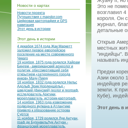
Жуану II, но
Новости о картах
Это не помеш
возглавил 4
Новости проекта
Путешествия с mapstor.com
короля. Он 
Цифровая картография и GPS
журнал, бла
навигация
Этот день в истории
детальные о
Этот день в истории
Открыв Амер
4 декабря 1674 года Жак Маркетт
местных жите
заложил первое европейское
"индийцы". 
поселение на месте современного
Чикаго
называть ин
19 ноября, 1875 года родился Хайрам
Бингем - американский археолог и
политик, обессмертивший себя
Предки коре
открытием «затерянного города
Азии около 
инков» Мачу-Пикчу
18 ноября, 1832 года родился Нильс
индейцев ре
Адольф Эрик Норденшёльд -
земли. К при
шведский (финский) геолог и географ,
исследователь Арктики,
Кубе), индей
мореплаватель, историк-картограф.
14 ноября, 1963 года извержение
подводного вулкана в Атлантике
Этот день в 
привело к образованию острова
Суртсе
11 ноября, 1729 родился Луи Антуан,
граф де БугенвильЛуи Антуан -
французский мореплаватель,