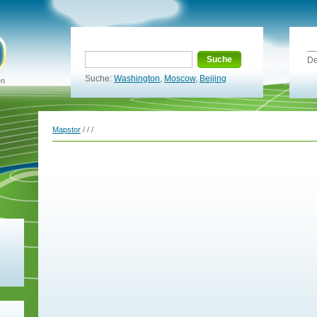
Suche
De
Suche:
Washington
,
Moscow
,
Beijing
en
Mapstor
/
/
/