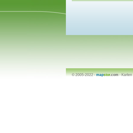
© 2005-2022 -
map
stor
.com
-
Karten