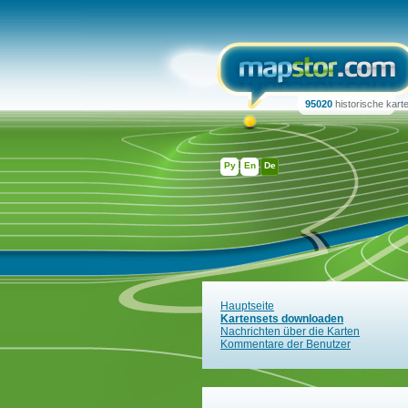
95020
historische kart
Ру
En
De
Hauptseite
Kartensets downloaden
Nachrichten über die Karten
Kommentare der Benutzer