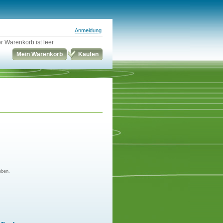
Anmeldung
r Warenkorb ist leer
Mein Warenkorb
Kaufen
eben.