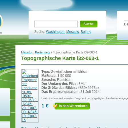
Suche
De
Suche:
Washington
,
Moscow
,
Beijing
en
Mapstor
/
Kartensets
/ Topographische Karte l32-063-1
Topographische Karte l32-063-1
Type:
Sowjetischen militärisch
Maßstab:
1:50 000
Sprache:
Russisch
Der Umfang des Files:
8Mb
Die Größe des Bildes:
4830x4667px
Das Ergänzungsdatum:
31 Juli 2014
Links wird ein verkleinertes Fragment der vorgelegten Landkarte ausgeg
1 €
In den Warenkorb