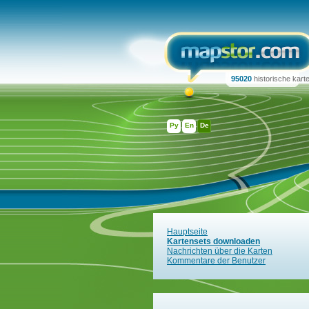
95020
historische kart
Ру
En
De
Hauptseite
Kartensets downloaden
Nachrichten über die Karten
Kommentare der Benutzer