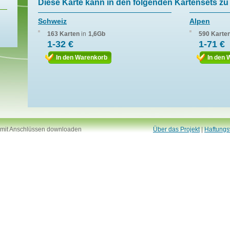
Diese Karte kann in den folgenden Kartensets zu 
Schweiz
Alpen
163 Karten
in
1,6Gb
590 Karte
1-32 €
1-71 €
In den Warenkorb
In den 
 mit Anschlüssen downloaden
Über das Projekt
|
Haftungs