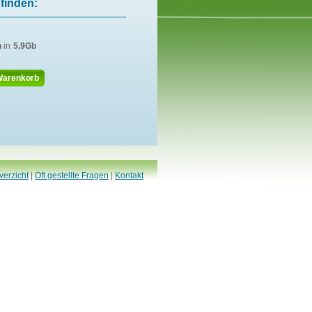
finden:
n
in
5,9Gb
Warenkorb
verzicht
|
Oft gestellte Fragen
|
Kontakt