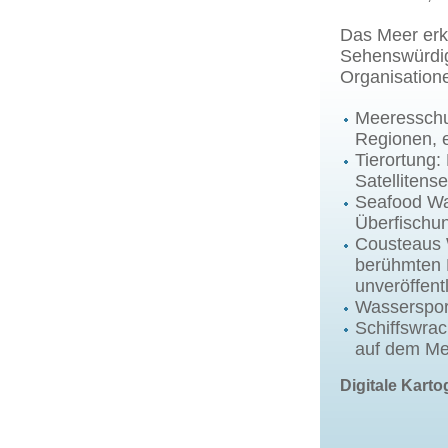
Das Meer erk
Sehenswürdigk
Organisation
Meeresschu
Regionen, e
Tierortung:
Satellitens
Seafood Wa
Überfischu
Cousteaus 
berühmten 
unveröffentl
Wassersport
Schiffswrac
auf dem Me
Digitale Kart