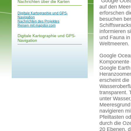
"Google Ocea
Nachrichten über die Karten
auf den Meer
erforschen d
Digitale Kartographie und GPS-
Navigation
besuchen be
Nachrichten des Projektes
Schiffswrack
Reisen mit mapstor.com
informieren s
Digitale Kartographie und GPS-
und Fauna in
Navigation
Weltmeeren.
Google Ocean
Komponente 
Google Earth
Heranzoomen
erscheint die
Wasseroberfl
transparent.
unter Wasser
Meeresgrund 
navigieren mi
Pfeiltasten o
durch die Oz
20 Ebenen, d