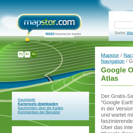
Suche:
Was
95020
historische karten
Ру
En
De
Mapstor
/
Nach
Navigation
/ G
Google O
Atlas
Der Gratis-Sat
Hauptseite
"Google Earth"
Kartensets downloaden
in der Versio
Nachrichten über die Karten
Kommentare der Benutzer
und wartet mi
faszinierende
Über das inte