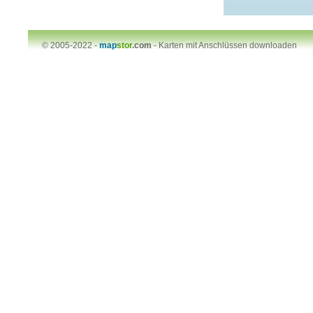
© 2005-2022 -
map
stor
.com
-
Karten mit Anschlüssen downloaden