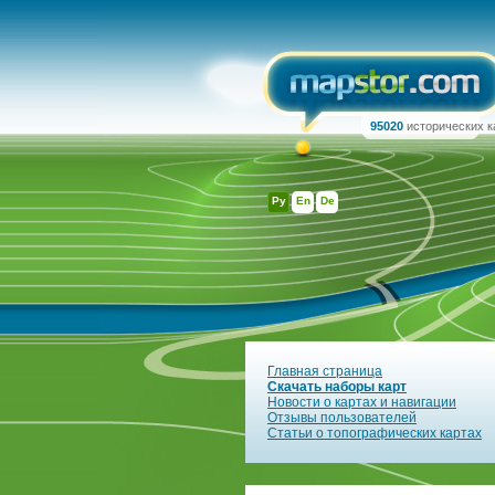
95020
исторических к
Ру
En
De
Главная страница
Скачать наборы карт
Новости о картах и навигации
Отзывы пользователей
Статьи о топографических картах