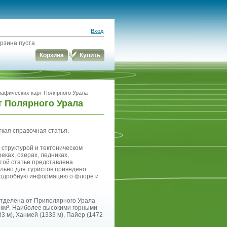
Вход
рзина пуста
Корзина
Купить
рафических карт Полярного Урала
т Полярного Урала
кая справочная статья.
 структурой и тектоническом
еках, озерах, ледниках,
этой статье представлена
ально для туристов приведено
 подробную информацию о флоре и
 отделена от Приполярного Урала
 км². Наиболее высокими горными
 м), Ханмей (1333 м), Пайер (1472