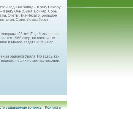
свои воды на запад – в реку Печору
 – в реку Обь (Сыня, Войкар, Собь,
ваты, Очеты, Тиз-Незато, Большое
нготюган, Сыня, Лемва берут
 площадью 98 км². Еще больше озер
вается 1968 озер, на восточных –
ьшое и Малое Хадата-Юган-Лор,
нии районов Урала. Но здесь, как
я водных, пеших и лыжных походов.
сто задаваемые вопросы
|
Контакты