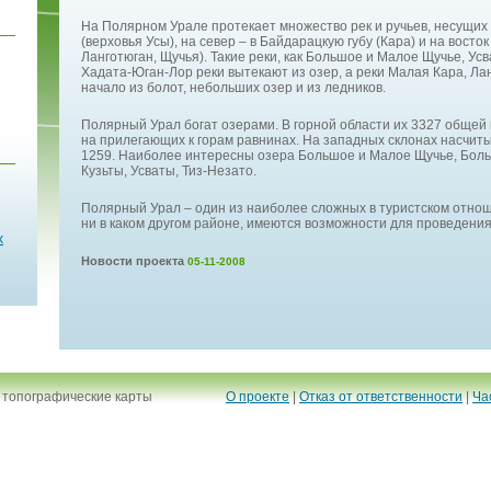
На Полярном Урале протекает множество рек и ручьев, несущих 
(верховья Усы), на север – в Байдарацкую губу (Кара) и на восток
Ланготюган, Щучья). Такие реки, как Большое и Малое Щучье, Ус
Хадата-Юган-Лор реки вытекают из озер, а реки Малая Кара, Ла
начало из болот, небольших озер и из ледников.
Полярный Урал богат озерами. В горной области их 3327 общей
на прилегающих к горам равнинах. На западных склонах насчиты
1259. Наиболее интересны озера Большое и Малое Щучье, Бол
Кузьты, Усваты, Тиз-Незато.
Полярный Урал – один из наиболее сложных в туристском отноше
ни в каком другом районе, имеются возможности для проведени
х
Новости проекта
05-11-2008
 топографические карты
О проекте
|
Отказ от ответственности
|
Ча