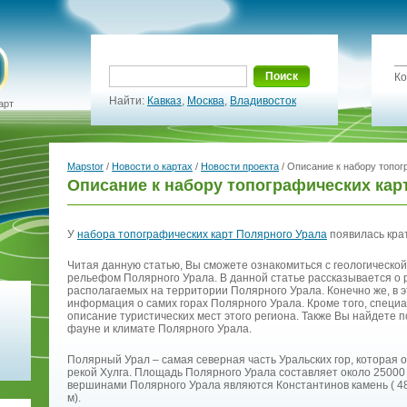
Поиск
Ко
Найти:
Кавказ
,
Москва
,
Владивосток
арт
Mapstor
/
Новости о картах
/
Новости проекта
/ Описание к набору топог
Описание к набору топографических кар
У
набора топографических карт Полярного Урала
появилась крат
Читая данную статью, Вы сможете ознакомиться с геологической
рельефом Полярного Урала. В данной статье рассказывается о р
располагаемых на территории Полярного Урала. Конечно же, в 
информация о самих горах Полярного Урала. Кроме того, специ
описание туристических мест этого региона. Также Вы найдете
фауне и климате Полярного Урала.
Полярный Урал – самая северная часть Уральских гор, которая
рекой Хулга. Площадь Полярного Урала составляет около 25000
вершинами Полярного Урала являются Константинов камень ( 483
м).