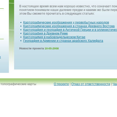
В настоящее время всем нам хорошо известно, что означает пон
понятием понимали наши далекие предки и какими же были пер
этом Вы сможете прочитать в следующих статьях:
Картографические изображения у первобытных народов
Картографические изображения в странах Древнего Востока
Картография и география в Античной Греции и в эллинистиче
Картография в Древнем Риме
Картография в рабовладельческом Китае
География в Армении и странах арабского Халифата
Новости проекта
10-05-2008
х
 топографические карты
О проекте
|
Отказ от ответственности
|
Ча