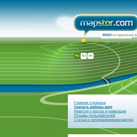
95020
исторических к
Ру
En
De
Главная страница
Скачать наборы карт
Новости о картах и навигации
Отзывы пользователей
Статьи о топографических картах