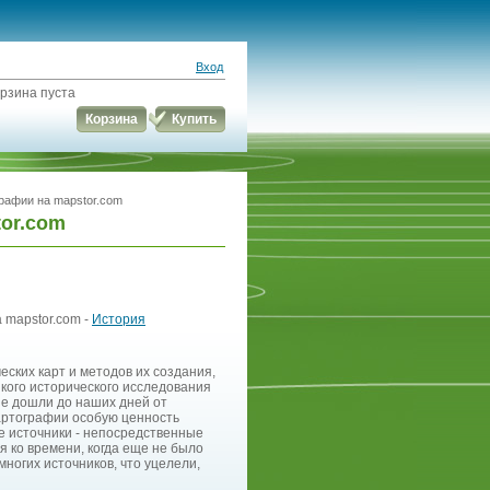
Вход
рзина пуста
Корзина
Купить
графии на mapstor.com
tor.com
 mapstor.com -
История
ских карт и методов их создания,
якого исторического исследования
ые дошли до наших дней от
артографии особую ценность
е источники - непосредственные
 ко времени, когда еще не было
ногих источников, что уцелели,