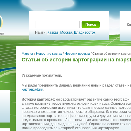
Поиск
Ко
Найти:
Кавказ
,
Москва
,
Владивосток
арт
Mapstor
/
Новости о картах
/
Новости проекта
/ Статьи об истории карто
Статьи об истории картографии на maps
Уважаемые покупатели,
Мы рады предложить Вашему вниманию новый раздел статей на
картографии
.
История картографии
рассматривает развитие самих географиче
а также развитие теоретических основ и идей науки. Основой вс
служат исторические источники - те фактические данные, котор
прошлых эпох развития человеческого общества. Для истории к
представляют карты, географические труды и другие письменны
свидетельства прошлого. Лишь немногие источники, относящиеся
картопечатания, дошли до наших дней. Однако на основе тех нем
можно проследить за историей становления картографии.