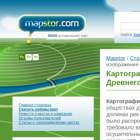
Найти:
Кав
95020
исторических карт
Ру
En
De
Mapstor
/
Ста
изображения 
Картогра
Древнег
Картографи
Главная страница
обществах д
Скачать наборы карт
долинах рек 
Новости о картах и навигации
Отзывы пользователей
было распро
Статьи о топографических картах
требовало в
осушительны