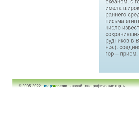
океаном, с 
имела широк
раннего сре
письма егип
число извес
сохранивших
рудников в В
н.э.), соед
гор – прием,
© 2005-2022 -
map
stor
.com
-
скачай топографические карты