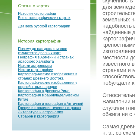
скученность
Статьи о картах
для земледе
строительст
История картографии
Все о топографических картах
земельных н
надобность 
Два века русской картографии
найденные д
картографич
История картографии
крепостными
Почему до нас дошло малое
изготовлени
количество древних карт
местности д
География в Армении и странах
арабского Халифата
известного 
Истоки астрономии
странами и 
Истоки картографии
Картографические изображения в
способствов
странах Древнего Востока
побуждали к
Картографические изображения у
первобытных народов
Картография в Древнем Риме
Относительн
Картография в рабовладельческом
Китае
Вавилонии и
Картография и география в Античной
служили гли
Греции и в эллинистических странах
Литература и астрономия
обжига ни с
Страбон и картография
Самая древн
н. э., со с