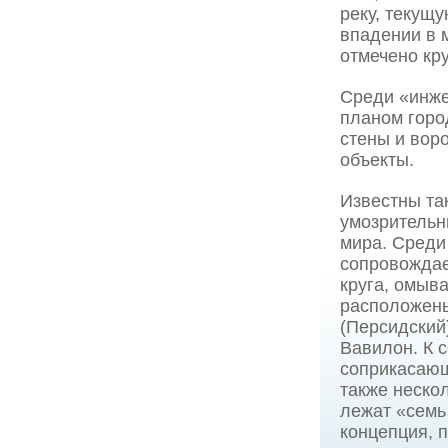
реку, текущ
впадении в м
отмечено кр
Среди «инже
планом горо
стены и вор
объекты.
Известны та
умозрительн
мира. Среди 
сопровождае
круга, омыв
расположены
(Персидский
Вавилон. К с
соприкасающ
также неско
лежат «семь
концепция, 