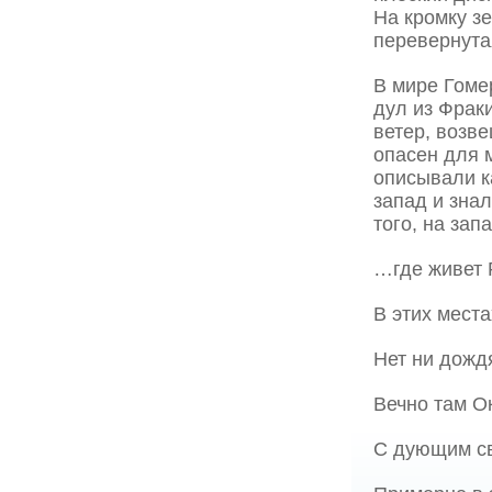
На кромку з
перевернута
В мире Гоме
дул из Фрак
ветер, возв
опасен для 
описывали к
запад и знал
того, на зап
…где живет 
В этих мест
Нет ни дождя
Вечно там О
С дующим св