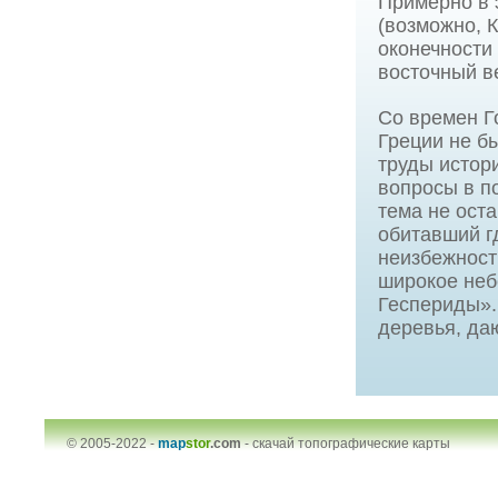
Примерно в 
(возможно, 
оконечности
восточный в
Со времен Г
Греции не б
труды истор
вопросы в по
тема не ост
обитавший г
неизбежност
широкое небо
Геспериды».
деревья, да
© 2005-2022 -
map
stor
.com
-
скачай топографические карты