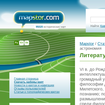
Найти:
Кав
95020
исторических карт
Ру
En
De
Mapstor
/
Ста
астрономия
Литерат
VI в. до Ро
интеллектуа
громадный у
Главная страница
Скачать наборы карт
философии д
Новости о картах и навигации
Милетского,
Отзывы пользователей
Статьи о топографических картах
познанию; п
размышлений
среди филос