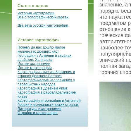
значение, а
Статьи о картах
порядке вещ
История картографии
что наука г
Все о топографических картах
предметом р
Два века русской картографии
отношение к 
греческие ф
История картографии
авторитетном
наиболее то
Почему до нас дошло малое
количество древних карт
популярнейши
География в Армении и странах
эпический п
арабского Халифата
Истоки астрономии
полная зага
Истоки картографии
горячих спо
Картографические изображения в
странах Древнего Востока
Картографические изображения у
первобытных народов
Картография в Древнем Риме
Картография в рабовладельческом
Китае
Картография и география в Античной
Греции и в эллинистических странах
Литература и астрономия
Страбон и картография