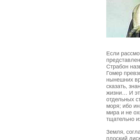
Если рассмо
представлени
Страбон наз
Гомер превз
нынешних вр
сказать, зн
жизни… И эт
отдельных ст
моря; ибо и
мира и не о
тщательно и
Земля, согл
плоский дис